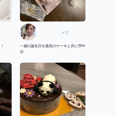
メグ
？！
一歳の誕生日を最高のケーキと共に🥹🫶
🏻