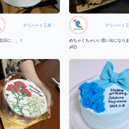
デリハート工房
デリハート
念日に、、！
めちゃくちゃいい思い出になり
👶🏻