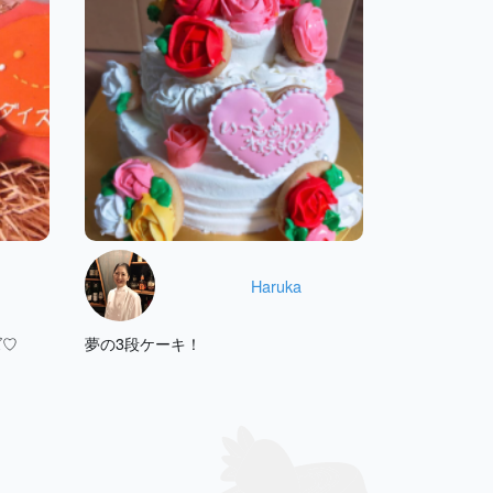
Haruka
ズ♡
夢の3段ケーキ！