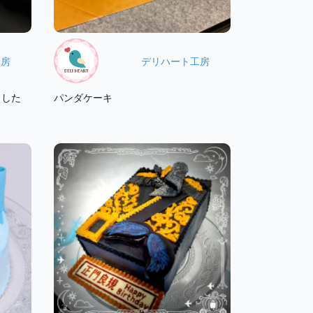
工房
デリハート工房
ました
パンダケーキ